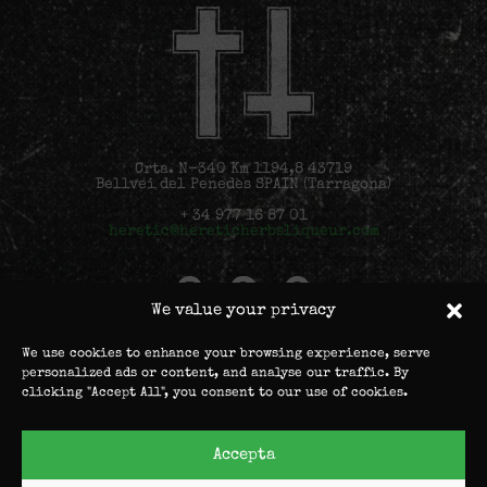
Crta. N-340 Km 1194,8 43719
Bellvei del Penedès SPAIN (Tarragona)
+ 34 977 16 87 01
heretic@hereticherbsliqueur.com
We value your privacy
©2022 Teichenné S.A.
We use cookies to enhance your browsing experience, serve
All rights reserved.
personalized ads or content, and analyse our traffic. By
clicking "Accept All", you consent to our use of cookies.
Email
Accepta