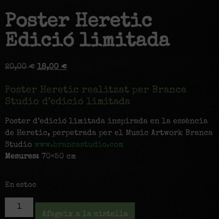
Poster Heretic
Edició limitada
20,00
€
18,00
€
Poster Heretic realitzat per Branca
Studio d’edició limitada
Poster d’edició limitada inspirada en la essència
de Heretic, perpetrada per el Music Artwork Branca
Studio
www.brancastudio.com
Mesures:
70×50 cm
En estoc
Afegeix a la cistella