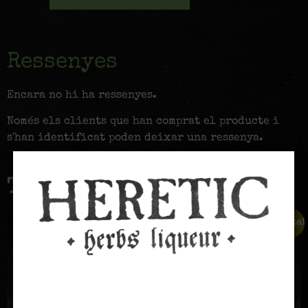
Ressenyes
Encara no hi ha ressenyes.
Només els clients que han comprat el producte i
s'han identificat poden deixar una ressenya.
També us recomanem…
Oferta!
Oferta!
Age Verification