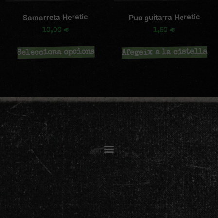
Samarreta Heretic
Pua guitarra Heretic
€
€
10,00
1,50
Selecciona opcions
Afegeix a la cistella