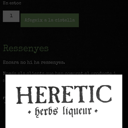
En estoc
Afegeix a la cistella
Ressenyes
Encara no hi ha ressenyes.
Només els clients que han comprat el producte i
s'han identificat poden deixar una ressenya.
També us recomanem…
Oferta!