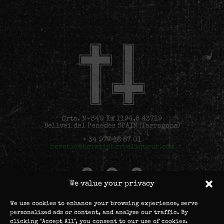
Crta. N-340 Km 1194,8 43719
Bellvei del Penedès SPAIN (Tarragona)
+ 34 977 16 87 01
heretic@hereticherbsliqueur.com
We value your privacy
©2022 Teichenné S.A.
We use cookies to enhance your browsing experience, serve
All rights reserved.
personalized ads or content, and analyse our traffic. By
clicking "Accept All", you consent to our use of cookies.