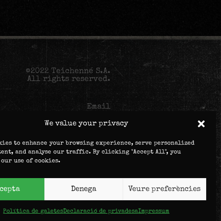
©2022 Teichenné S.A.
All rights reserved.
Email
We value your privacy
kies to enhance your browsing experience, serve personalized
tent, and analyse our traffic. By clicking "Accept All", you
 our use of cookies.
ta will be used to process your
ser experience throughout this
er purposes detailed in
privacy
policy
.
cepta
Denega
Veure preferències
Política de galetes
Declaració de privadesa
Impressum