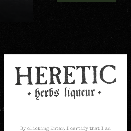
Age Verification
n identificat poden deixar una ressenya.
By clicking Enter, I certify that I am