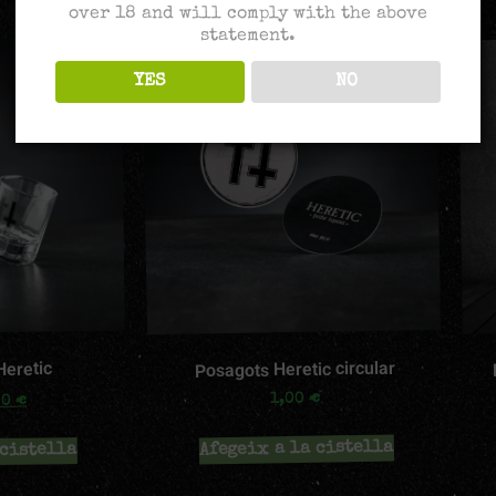
over 18 and will comply with the above
statement.
Oferta!
YES
NO
Posagots Heretic circular
Heretic
€
1,00
€
00
Afegeix a la cistella
 cistella