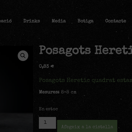
eació
Drinks
Media
Botiga
Contacte
Posagots Heret
0,83
€
Posagots Heretic quadrat estam
Mesures:
8×8 cm
En estoc
Afegeix a la cistella