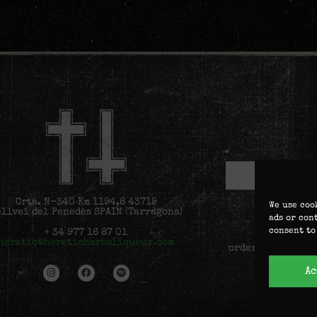
Crta. N-340 Km 1194,8 43719
We use coo
ellvei del Penedès SPAIN (Tarragona)
ads or con
consent to
+ 34 977 16 87 01
Personal da
heretic@hereticherbsliqueur.com
order, improve u
web and oth
Ac