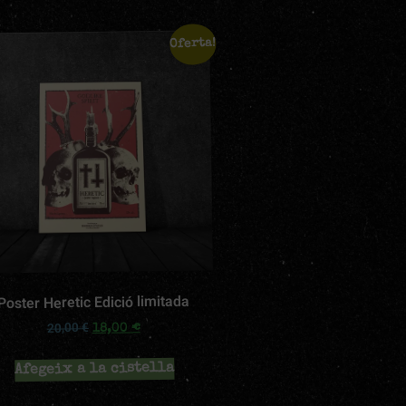
Oferta!
Poster Heretic Edició limitada
€
20,00
€
18,00
Afegeix a la cistella