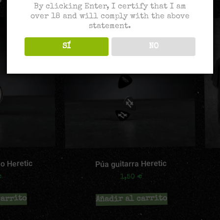
By clicking Enter, I certify that I am
over 18 and will comply with the above
statement.
SÍ
NO
Púa guitarra Heretic
o Heretic
€
€
1,50
Añadir al carrito
carrito