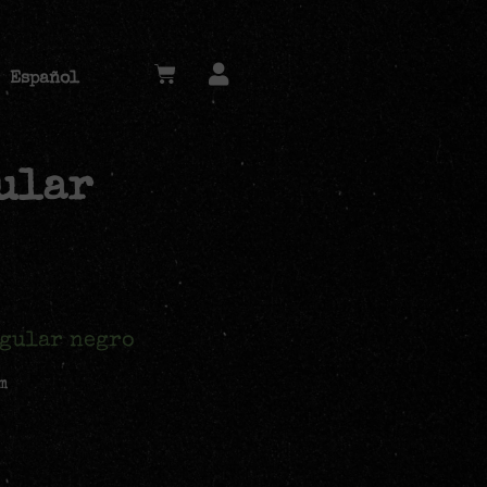
Español
ular
ngular negro
m