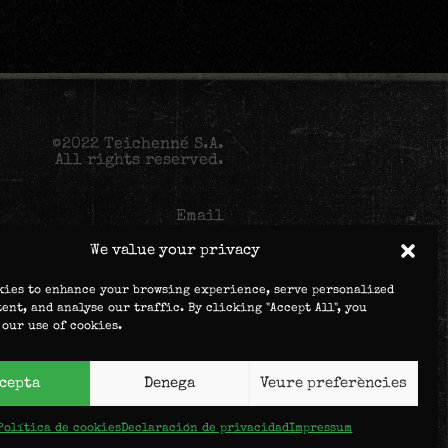
©2022 Teichenné S.A.
All rights reserved.
Email
We value your privacy
kies to enhance your browsing experience, serve personalized
tent, and analyse our traffic. By clicking "Accept All", you
 our use of cookies.
ta will be used to process your
ser experience throughout this
er purposes detailed in
privacy
policy
.
cepta
Denega
Veure preferències
Política de cookies
Declaración de privacidad
Impressum