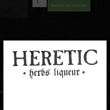
Añadir al carrito
Verificación de
te producto pueden hacer una valoración.
edad
…