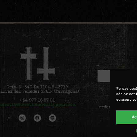
Crta. N-340 Km 1194,8 43719
We use coo
ellvei del Penedès SPAIN (Tarragona)
ads or con
consent to
+ 34 977 16 87 01
Personal da
heretic@hereticherbsliqueur.com
order, improve u
web and oth
Ac