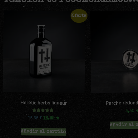
¡Oferta!
Parche redond
Heretic herbs liqueur
5,50
Valorado
15,35
€
13,99
€
con
5.00
Añadir al 
de 5
Añadir al carrito