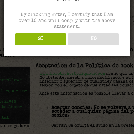
las cookies es diferente para cada 
normalmente puede hacerse desde el
Opciones. También puede consultars
By clicking Enter, I certify that I am
navegador dónde puedes encontrar ins
over 18 and will comply with the above
podrá en cualquier momento elegir 
statement.
funcionen en este sitio web.
SÍ
NO
s cookies instaladas en su equipo mediante la
ador:
Aceptación de la Política de cook
www.hereticherbsliqueur.com
asume que ust
No obstante, muestra información sobre su P
-or-allow-
inferior o superior de cualquier página de
sesión con el objeto de que usted sea consc
dir-que-los-
Ante esta información es posible llevar a c
6?hl=es
idad/como-
Aceptar cookies. No se volverá a 
acceder a cualquier página del p
sesión.
html
Cerrar. Se oculta el aviso en la prese
su navegador a