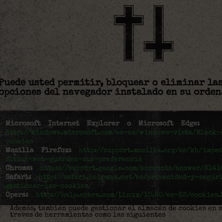
Puede usted permitir, bloquear o eliminar la
opciones del navegador instalado en su orden
Microsoft Internet Explorer o Microsoft Edge:
http://windows.microsoft.com/es-es/windows-vista/Block
cookies
Mozilla Firefox:
http://support.mozilla.org/es/kb/impe
sitios-web-guarden-sus-preferencia
Chrome:
https://support.google.com/accounts/answer/6141
Safari:
http://safari.helpmax.net/es/privacidad-y-segur
gestionar-las-cookies/
Opera:
http://help.opera.com/Linux/10.60/es-ES/cookies.
Además, también puede gestionar el almacén de cookies en 
través de herramientas como las siguientes