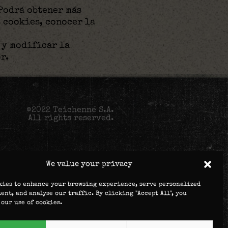
Podrá obtener más
 cookies, conocer la
y modificar la
r.
©2022 Teichenné S.A.
All rights reserved.
Email
We value your privacy
kies to enhance your browsing experience, serve personalized
tent, and analyse our traffic. By clicking "Accept All", you
 our use of cookies.
ta will be used to process your
ser experience throughout this
er purposes detailed in
privacy