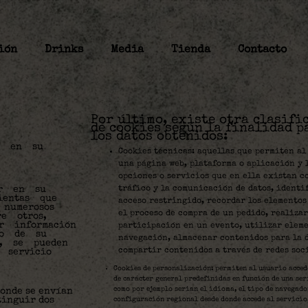
ión
Drinks
Media
Tienda
Contacto
Por último, existe otra clasifi
de cookies según la finalidad p
los datos obtenidos:
s en su
Cookies técnicas: aquellas que permiten al
una página web, plataforma o aplicación y 
opciones o servicios que en ella existan co
tráfico y la comunicación de datos, identif
ar en su
ientas que
acceso restringido, recordar los elementos
numerosos
el proceso de compra de un pedido, realiz
e otros,
r información
participación en un evento, utilizar eleme
 o de su
navegación, almacenar contenidos para la d
a, se pueden
compartir contenidos a través de redes soc
 servicio
Cookies de personalización: permiten al usuario acced
de carácter general predefinidas en función de una ser
como por ejemplo serian el idioma, el tipo de navegador
donde se envían
tinguir dos
configuración regional desde donde accede al servicio,