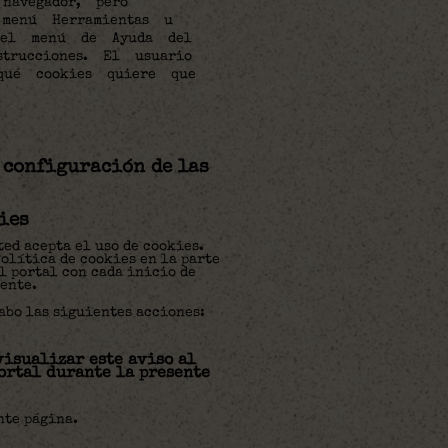
navegador, pero
 menú Herramientas u
e el menú de Ayuda del
trucciones. El usuario
qué cookies quiere que
 configuración de las
ies
ed acepta el uso de cookies.
olítica de cookies en la parte
l portal con cada inicio de
iente.
abo las siguientes acciones:
visualizar este aviso al
ortal durante la presente
nte página.