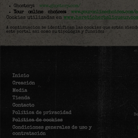
Ghostery:
www.ghostery.com/
Your online choices:
www.youronlinechoices.com/e
Cookies utilizadas en
www.hereticherbsliqueur.co
A continuación se identifican las cookies que están siend
este portal así como su tipología y función:
Inicio
Creación
Media
Tienda
Contacto
Política de privacidad
B
Política de cookies
Condiciones generales de uso y
contratación