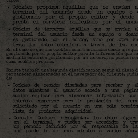
tipos:
Cookies propias: aquéllas que se envían a
terminal del usuario desde un equipo o 
gestionado por el propio editor y desde
presta el servicio solicitado por el usua
Cookies de terceros: aquéllas que se envían a
terminal del usuario desde un equipo o domi
es gestionado por el editor, sino por otra en
trata los datos obtenidos a través de las coo
En el caso de que las cookies sean instaladas desde un equ
gestionado por el propio editor pero la información que se
mediante éstas sea gestionada por un tercero, no pueden se
como cookies propias.
Existe también una segunda clasificación según el plazo d
permanecen almacenadas en el navegador del cliente, pudi
de:
Cookies de sesión: diseñadas para recabar y al
datos mientras el usuario accede a una págin
suelen emplear para almacenar información que
interesa conservar para la prestación del serv
solicitado por el usuario en una sola ocasión
lista de productos adquiridos).
Coookies
Cookies persistentes: los datos siguen
en el terminal y pueden ser accedidos y trat
un periodo definido por el responsable de la
que puede ir de unos minutos a varios años.