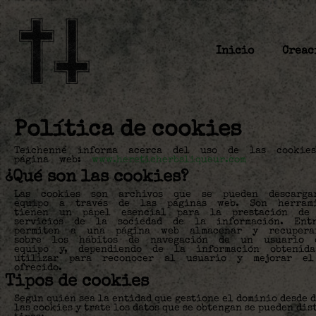
Inicio
Creac
Política de cookies
Teichenné informa acerca del uso de las cookie
página web:
www.hereticherbsliqueur.com
¿Qué son las cookies?
Las cookies son archivos que se pueden descarg
equipo a través de las páginas web. Son herram
tienen un papel esencial para la prestación de 
servicios de la sociedad de la información. Entr
permiten a una página web almacenar y recupera
sobre los hábitos de navegación de un usuario
equipo y, dependiendo de la información obtenid
utilizar para reconocer al usuario y mejorar el
ofrecido.
Tipos de cookies
Según quien sea la entidad que gestione el dominio desde 
las cookies y trate los datos que se obtengan se pueden dis