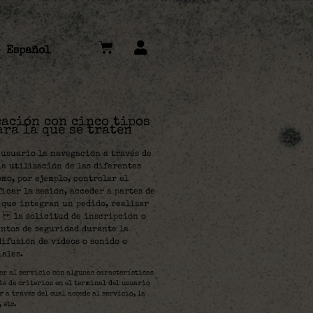
Español
cación con cinco tipos
ara la que se traten
 usuario la navegación a través de
la utilización de las diferentes
mo, por ejemplo, controlar el
icar la sesión, acceder a partes de
 que integran un pedido, realizar
ar la solicitud de inscripción o
ntos de seguridad durante la
ifusión de vídeos o sonido o
iales.
er al servicio con algunas características
ie de criterios en el terminal del usuario
 a través del cual accede al servicio, la
 etc.