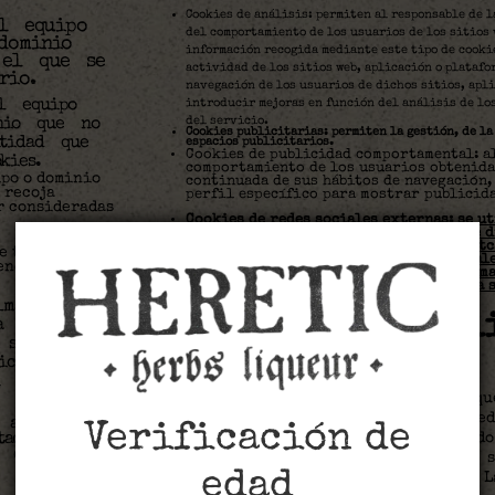
Cookies de análisis: permiten al responsable de l
l equipo
del comportamiento de los usuarios de los sitios 
dominio
información recogida mediante este tipo de cookie
 el que se
actividad de los sitios web, aplicación o platafo
rio.
navegación de los usuarios de dichos sitios, apli
introducir mejoras en función del análisis de los
l equipo
del servicio.
nio que no
Cookies publicitarias: permiten la gestión, de la 
tidad que
espacios publicitarios.
Cookies de publicidad comportamental: a
kies.
comportamiento de los usuarios obtenida 
ipo o dominio
continuada de sus hábitos de navegación,
 recoja
perfil específico para mostrar publicida
r consideradas
Cookies de redes sociales externas: se ut
puedan interactuar con el contenido de d
(facebook, youtube, twitter, linkedIn, etc
e tiempo que
para los usuarios de dichas redes social
endo tratarse
utilización de estas cookies y la inform
política de privacidad de la plataforma 
macenar
Desactivación y el
a web. Se
 solo
cookies
icio
 (p.e. una
Tienes la opción de permitir, bloq
cookies instaladas en tu equipo med
 almacenados
Verificación de
las opciones del navegador instalad
ados durante
 cookie, y
desactivar cookies, algunos de los s
edad
podrían dejar de estar operativos. 