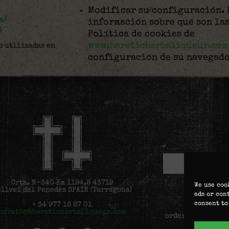
Modificar su configuración. 
s/
información sobre qué son las
m
Política de cookies de
www.hereticherbsliqueur.com
o utilizadas en
configuración de su navegado
Crta. N-340 Km 1194,8 43719
We use coo
ellvei del Penedès SPAIN (Tarragona)
ads or con
consent to
+ 34 977 16 87 01
Personal da
heretic@hereticherbsliqueur.com
order, improve u
web and oth