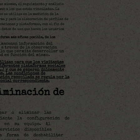
as mismas, el seguimiento y análisis
web a los que están vinculadas. La
s se utiliza en la medición de la
rma y para la elaboración de perfiles de
caciones y plataformas, con el fin de
 datos de uso que hacen los usuarios
forma más eficaz posible, de los
lmacenan información del
a través de la observación
 lo que permite desarrollar un
d en función del mismo.
ilizan para que los visitantes
iferentes plataformas sociales
..) y que se generen únicamente
es. Las condiciones de
ación recopilada se regula por la
social correspondiente.
iminación de
uear o eliminar las
iante la configuración de
o en su equipo. Al
ervicios disponibles
La forma de deshabilitar