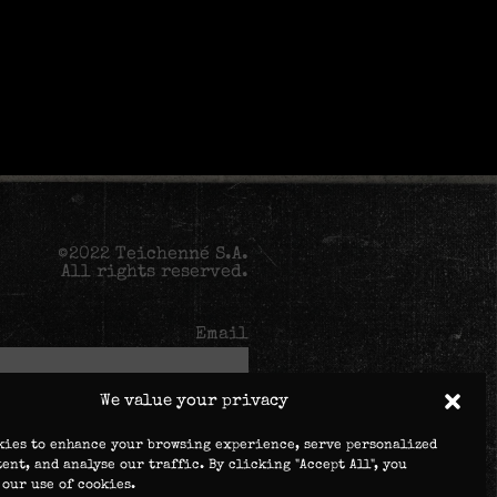
©2022 Teichenné S.A.
All rights reserved.
Email
We value your privacy
kies to enhance your browsing experience, serve personalized
tent, and analyse our traffic. By clicking "Accept All", you
ta will be used to process your
ser experience throughout this
 our use of cookies.